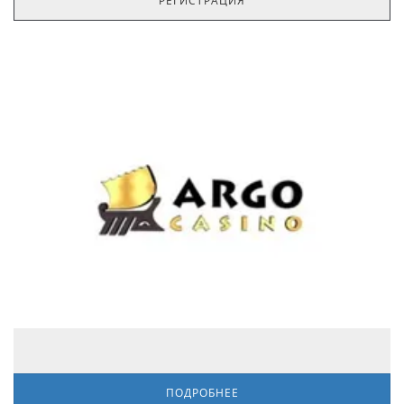
РЕГИСТРАЦИЯ
ПОДРОБНЕЕ