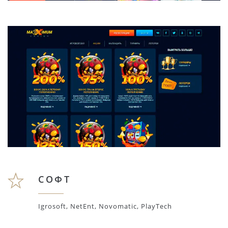
СОФТ
Igrosoft, NetEnt, Novomatic, PlayTech