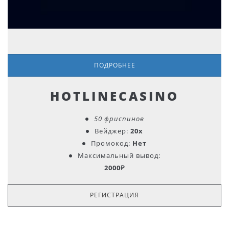
ПОДРОБНЕЕ
HOTLINECASINO
50 фриспинов
Вейджер:
20х
Промокод:
Нет
Максимальный вывод:
2000₽
РЕГИСТРАЦИЯ