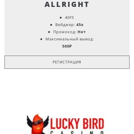
ALLRIGHT
40FS
Вейджер:
45х
Промокод:
Нет
Максимальный вывод:
500₽
РЕГИСТРАЦИЯ