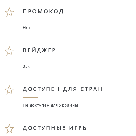
ПРОМОКОД
Нет
ВЕЙДЖЕР
35х
ДОСТУПЕН ДЛЯ СТРАН
Не доступен для Украины
ДОСТУПНЫЕ ИГРЫ