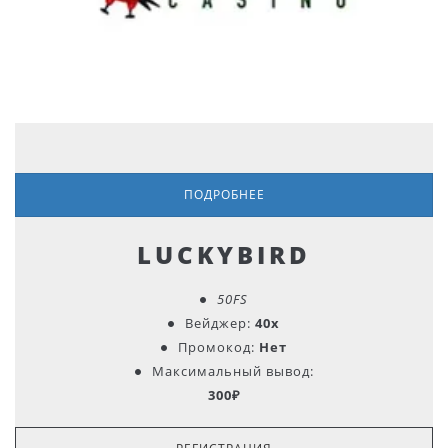
ПОДРОБНЕЕ
LUCKYBIRD
50FS
Вейджер:
40х
Промокод:
Нет
Максимальный вывод:
300₽