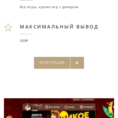
Все игры, кроме игр с дилером
МАКСИМАЛЬНЫЙ ВЫВОД
500₽
РЕГИСТРАЦИЯ