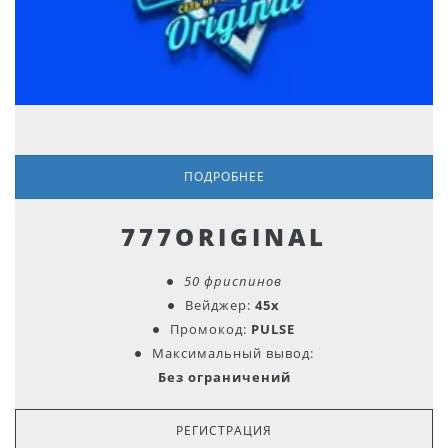
ПОДРОБНЕЕ
777ORIGINAL
50 фриспинов
Вейджер:
45х
Промокод:
PULSE
Максимальный вывод:
Без ограничений
РЕГИСТРАЦИЯ