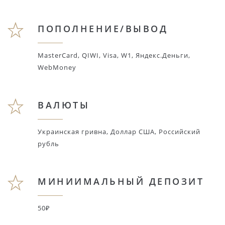
ПОПОЛНЕНИЕ/ВЫВОД
MasterCard, QIWI, Visa, W1, Яндекс.Деньги,
WebMoney
ВАЛЮТЫ
Украинская гривна, Доллар США, Российский
рубль
МИНИИМАЛЬНЫЙ ДЕПОЗИТ
50₽