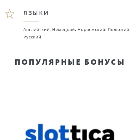
ЯЗЫКИ
Английский, Немецкий, Норвежский, Польский,
Русский
ПОПУЛЯРНЫЕ БОНУСЫ