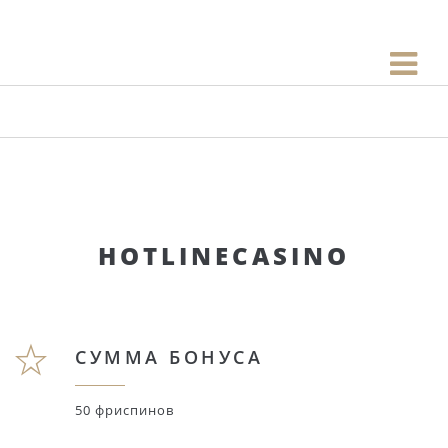
HOTLINECASINO
СУММА БОНУСА
50 фриспинов