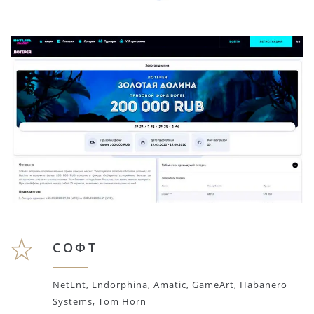
СОФТ
NetEnt, Endorphina, Amatic, GameArt, Habanero
Systems, Tom Horn