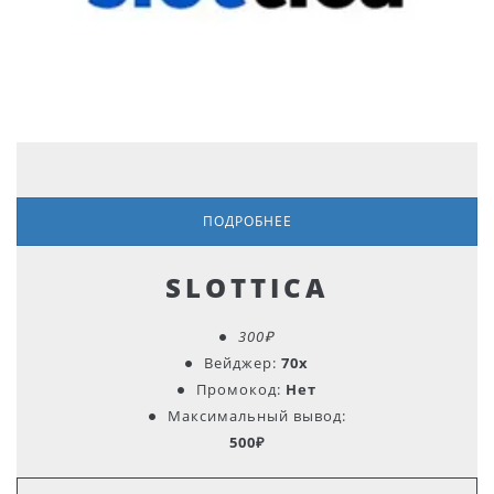
ПОДРОБНЕЕ
SLOTTICA
300₽
Вейджер:
70х
Промокод:
Нет
Максимальный вывод:
500₽