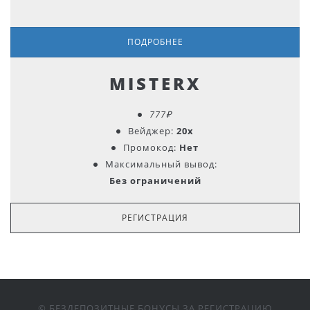
ПОДРОБНЕЕ
MISTERX
777₽
Вейджер:
20х
Промокод:
Нет
Максимальный вывод:
Без ограничений
РЕГИСТРАЦИЯ
©
БЕЗДЕПОЗИТНЫЕ БОНУСЫ ЗА РЕГИСТРАЦИЮ