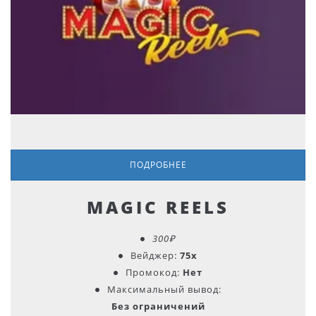
ПОДРОБНЕЕ
MAGIC REELS
300₽
Вейджер:
75х
Промокод:
Нет
Максимальный вывод:
Без ограничений