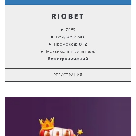
RIOBET
70FS
Вейджер:
30х
Промокод:
OTZ
Максимальный вывод:
Без ограничений
РЕГИСТРАЦИЯ