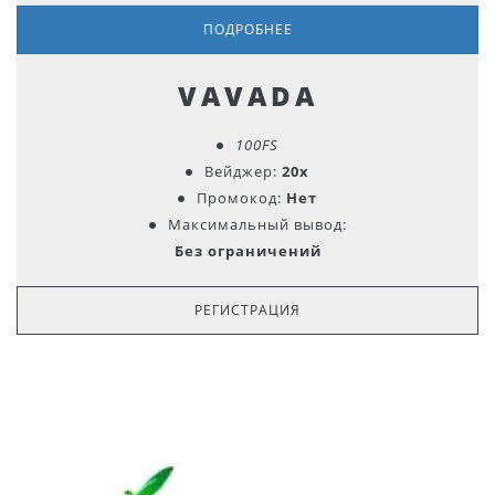
ПОДРОБНЕЕ
VAVADA
100FS
Вейджер:
20х
Промокод:
Нет
Максимальный вывод:
Без ограничений
РЕГИСТРАЦИЯ