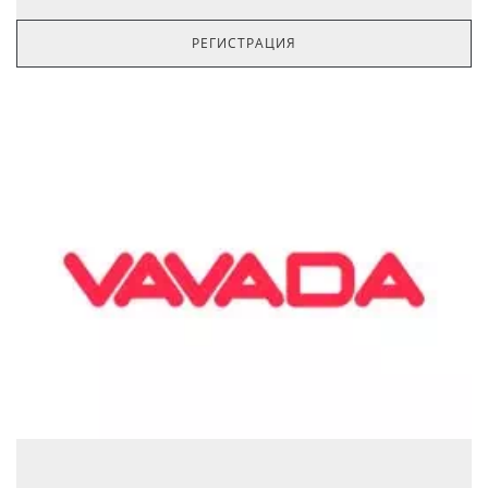
РЕГИСТРАЦИЯ