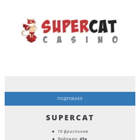
ПОДРОБНЕЕ
SUPERCAT
10 фриспинов
Вейджер:
45х