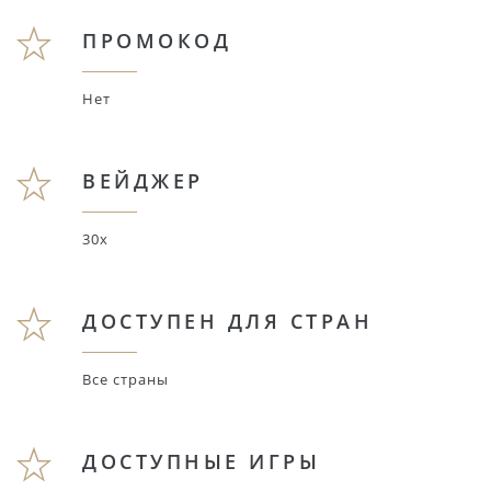
ПРОМОКОД
Нет
ВЕЙДЖЕР
30х
ДОСТУПЕН ДЛЯ СТРАН
Все страны
ДОСТУПНЫЕ ИГРЫ