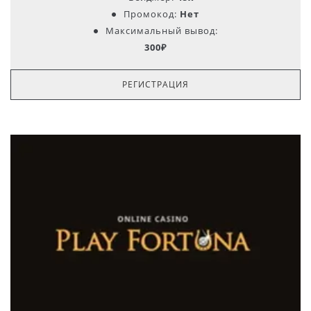
Промокод:
Нет
Максимальный вывод:
300₽
РЕГИСТРАЦИЯ