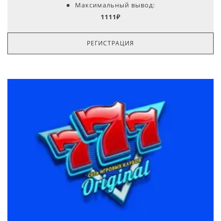
Максимальный вывод:
1111₽
РЕГИСТРАЦИЯ