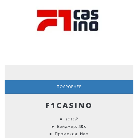
ПОДРОБНЕЕ
F1CASINO
1111₽
Вейджер:
40х
Промокод:
Нет