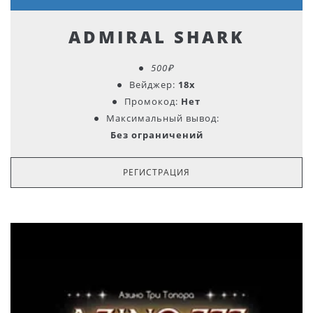
ADMIRAL SHARK
500₽
Вейджер:
18х
Промокод:
Нет
Максимальный вывод:
Без ограничений
РЕГИСТРАЦИЯ