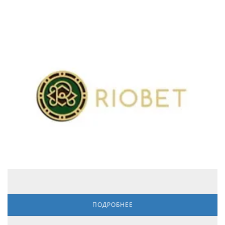
ПОДРОБНЕЕ