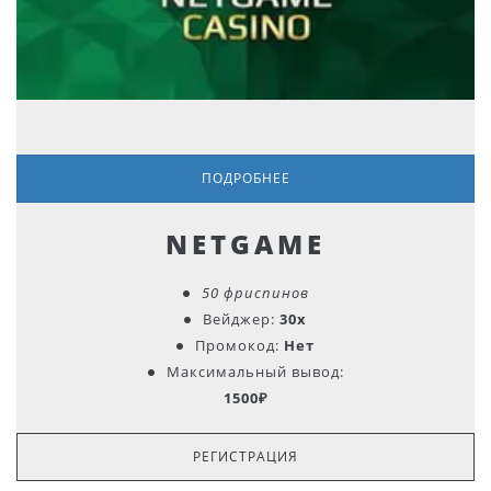
ПОДРОБНЕЕ
NETGAME
50 фриспинов
Вейджер:
30х
Промокод:
Нет
Максимальный вывод:
1500₽
РЕГИСТРАЦИЯ