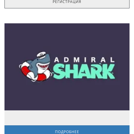
РЕГИСТРАЦИЯ
ПОДРОБНЕЕ