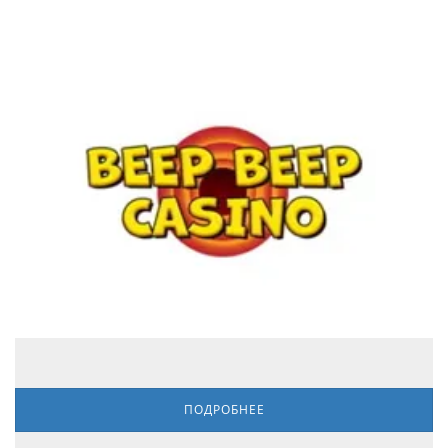
ПОДРОБНЕЕ