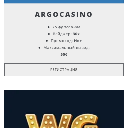
ARGOCASINO
15 фриспинов
Вейджер:
30х
Промокод:
Нет
Максимальный вывод:
50€
РЕГИСТРАЦИЯ