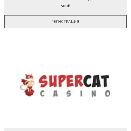
500₽
РЕГИСТРАЦИЯ