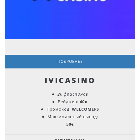
ПОДРОБНЕЕ
IVICASINO
20 фриспинов
Вейджер:
40х
Промокод:
WELCOMEFS
Максимальный вывод:
50€