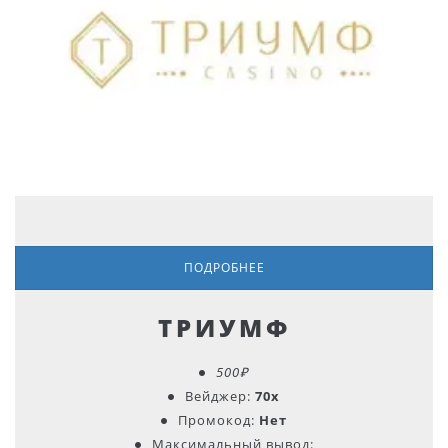
ПОДРОБНЕЕ
ТРИУМФ
500₽
Вейджер:
70х
Промокод:
Нет
Максимальный вывод: