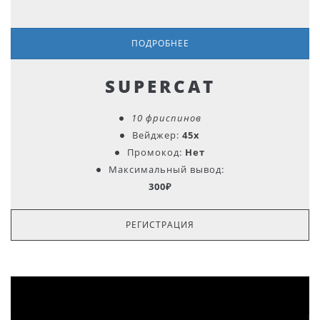
ПОДРОБНЕЕ
SUPERCAT
10 фриспинов
Вейджер:
45х
Промокод:
Нет
Максимальный вывод:
300₽
РЕГИСТРАЦИЯ