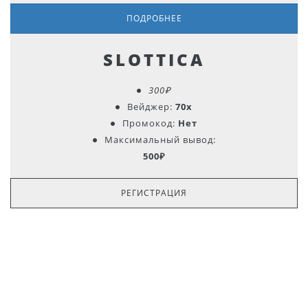
ПОДРОБНЕЕ
SLOTTICA
300₽
Вейджер:
70х
Промокод:
Нет
Максимальный вывод:
500₽
РЕГИСТРАЦИЯ