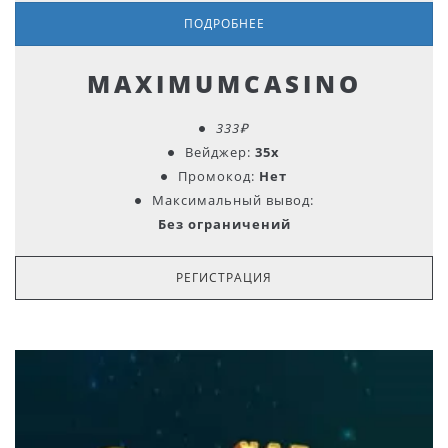
ПОДРОБНЕЕ
MAXIMUMCASINO
333₽
Вейджер:
35х
Промокод:
Нет
Максимальный вывод:
Без ограничений
РЕГИСТРАЦИЯ