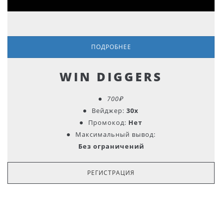
ПОДРОБНЕЕ
WIN DIGGERS
700₽
Вейджер:
30х
Промокод:
Нет
Максимальный вывод:
Без ограничений
РЕГИСТРАЦИЯ