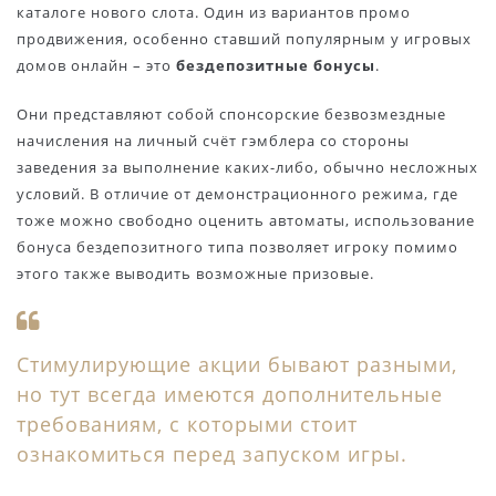
каталоге нового слота. Один из вариантов промо
продвижения, особенно ставший популярным у игровых
домов онлайн – это
бездепозитные бонусы
.
Они представляют собой спонсорские безвозмездные
начисления на личный счёт гэмблера со стороны
заведения за выполнение каких-либо, обычно несложных
условий. В отличие от демонстрационного режима, где
тоже можно свободно оценить автоматы, использование
бонуса бездепозитного типа позволяет игроку помимо
этого также выводить возможные призовые.
Стимулирующие акции бывают разными,
но тут всегда имеются дополнительные
требованиям, с которыми стоит
ознакомиться перед запуском игры.