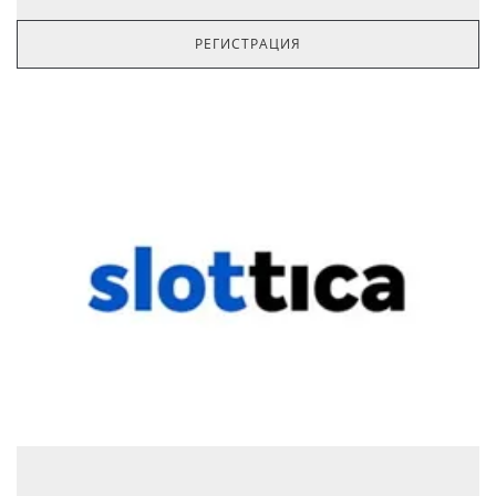
РЕГИСТРАЦИЯ