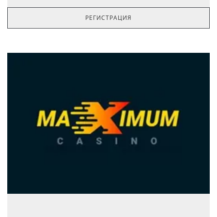
РЕГИСТРАЦИЯ