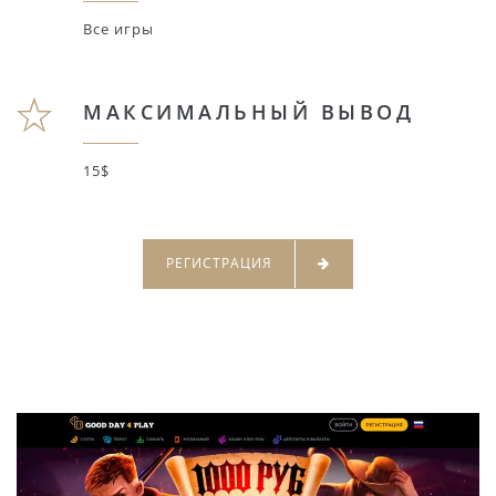
Все игры
МАКСИМАЛЬНЫЙ ВЫВОД
15$
РЕГИСТРАЦИЯ