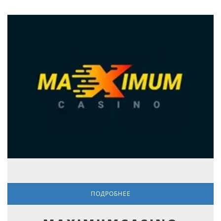
ПОДРОБНЕЕ