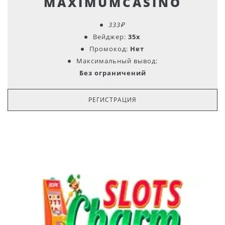
MAXIMUMCASINO
333₽
Вейджер:
35х
Промокод:
Нет
Максимальный вывод:
Без ограничений
РЕГИСТРАЦИЯ