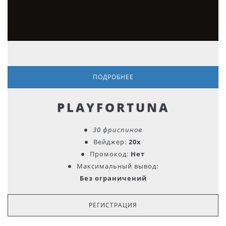
ПОДРОБНЕЕ
PLAYFORTUNA
30 фриспинов
Вейджер:
20х
Промокод:
Нет
Максимальный вывод:
Без ограничений
РЕГИСТРАЦИЯ