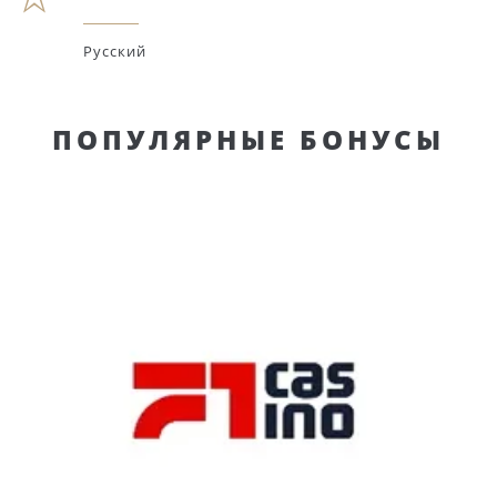
Русский
ПОПУЛЯРНЫЕ БОНУСЫ