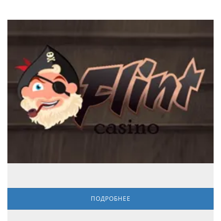
ПОДРОБНЕЕ